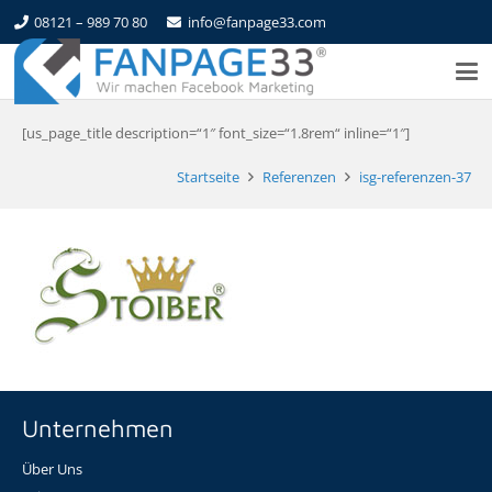
08121 – 989 70 80
info@fanpage33.com
[us_page_title description=“1″ font_size=“1.8rem“ inline=“1″]
Startseite
Referenzen
isg-referenzen-37
Unternehmen
Über Uns