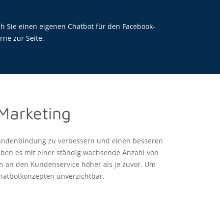
h Sie einen eigenen Chatbot für den Facebook-
ne zur Seite.
Marketing
Kundenbindung zu verbessern und einen besseren
aben es mit einer ständig wachsende Anzahl von
 an den Kundenservice höher als je zuvor. Um
Chatbotkonzepten unverzichtbar.