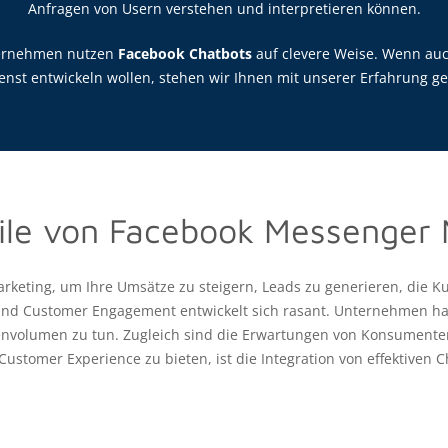
Anfragen von Usern verstehen und interpretieren können.
ternehmen nutzen
Facebook Chatbots
auf clevere Weise. Wenn auc
nst entwickeln wollen, stehen wir Ihnen mit unserer Erfahrung ger
eile von Facebook Messenger 
rketing, um Ihre Umsätze zu steigern, Leads zu generieren, die 
 und Customer Engagement entwickelt sich rasant. Unternehmen h
nvolumen zu tun. Zugleich sind die Erwartungen von Konsumenten
Customer Experience zu bieten, ist die Integration von effektiven 