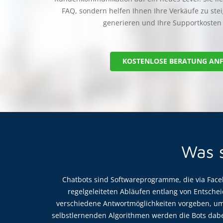
FAQ, sondern helfen Ihnen Ihre Verkäufe zu steig
generieren und Ihre Supportkosten 
KOSTENLOSE BERATUNG AN
Was s
Chatbots sind Softwareprogramme, die via Face
regelgeleiteten Abläufen entlang von Entsch
verschiedene Antwortmöglichkeiten vorgeben, um 
selbstlernenden Algorithmen werden die Bots dabei