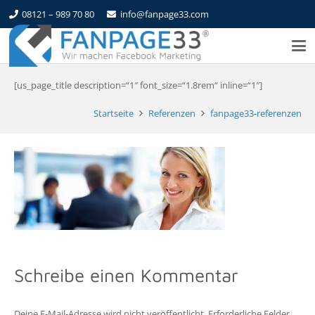
08121 – 989 70 80
info@fanpage33.com
[us_page_title description=“1″ font_size=“1.8rem“ inline=“1″]
Startseite
Referenzen
fanpage33-referenzen
Schreibe einen Kommentar
Deine E-Mail-Adresse wird nicht veröffentlicht.
Erforderliche Felder