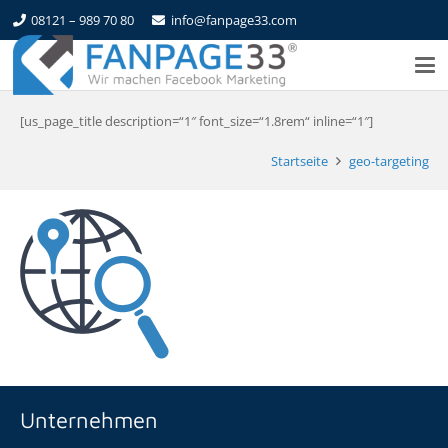
08121 – 989 70 80
info@fanpage33.com
[us_page_title description=“1″ font_size=“1.8rem“ inline=“1″]
Startseite
geo-targeting
Unternehmen