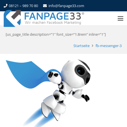
08121 – 989 70 80
info@fanpage33.com
[us_page_title description=“1″ font_size=“1.8rem“ inline=“1″]
Startseite
fb-messenger-3