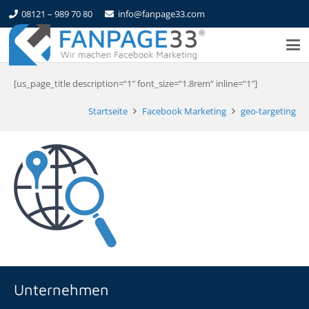
08121 – 989 70 80
info@fanpage33.com
[us_page_title description=“1″ font_size=“1.8rem“ inline=“1″]
Startseite
Facebook Marketing
geo-targeting
Unternehmen