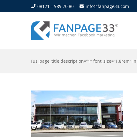
08121 – 989 70 80
info@fanpage33.com
[us_page_title description=“1″ font_size=“1.8rem“ in