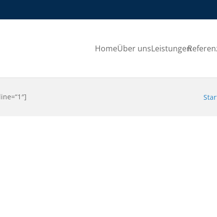
Home
Über uns
Leistungen
Referen
line=“1″]
Star