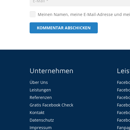
Meinen Namen, meine E-Mail-Adresse und mein
KOMMENTAR ABSCHICKEN
Unternehmen
Lei
Über Uns
Facebo
Leistungen
Faceb
Referenzen
Facebo
Gratis Facebook Check
Facebo
Kontakt
Facebo
Datenschutz
Faceb
Impressum
Fanpa