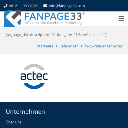
08121 – 989 70 80
info@fanpage33.com
[us_page_title description=“1″ font_size=“1.8rem“ inline=“1″]
Startseite
Referenzen
fp-33-referenzen-actec
Unternehmen
Über Uns