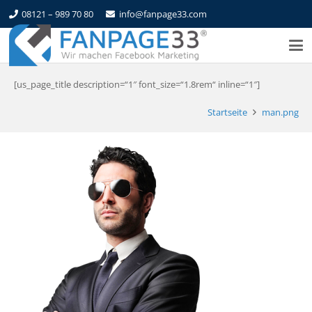
08121 – 989 70 80
info@fanpage33.com
[us_page_title description=“1″ font_size=“1.8rem“ inline=“1″]
Startseite
man.png