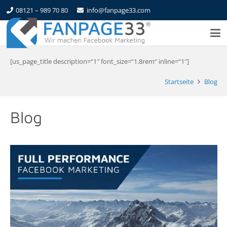
08121 – 989 70 80
info@fanpage33.com
[us_page_title description=“1″ font_size=“1.8rem“ inline=“1″]
Startseite
Blog
Blog